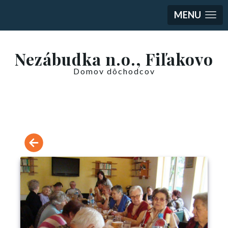
MENU
Nezábudka n.o., Fiľakovo
Domov dôchodcov