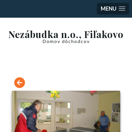
MENU
Nezábudka n.o., Fiľakovo
Domov dôchodcov