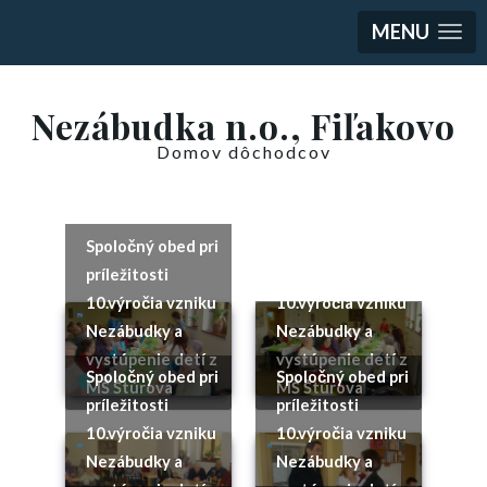
MENU
Nezábudka n.o., Fiľakovo
Domov dôchodcov
Spoločný obed pri
príležitosti
10.výročia vzniku
10.výročia vzniku
Nezábudky a
Nezábudky a
vystúpenie detí z
vystúpenie detí z
Spoločný obed pri
Spoločný obed pri
MŠ Štúrova
MŠ Štúrova
príležitosti
príležitosti
10.výročia vzniku
10.výročia vzniku
Nezábudky a
Nezábudky a