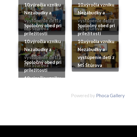
10.výročia vzniku
10.výročia vzniku
Nezábudky a
Nezábudky a
vystúpenie detí z
vystúpenie detí z
Spoločný obed pri
Spoločný obed pri
MŠ Štúrova
MŠ Štúrova
príležitosti
príležitosti
10.výročia vzniku
10.výročia vzniku
Nezábudky a
Nezábudky a
vystúpenie detí z
vystúpenie detí z
Spoločný obed pri
MŠ Štúrova
MŠ Štúrova
príležitosti
Powered by
Phoca Gallery