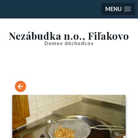
MENU
Nezábudka n.o., Fiľakovo
Domov dôchodcov