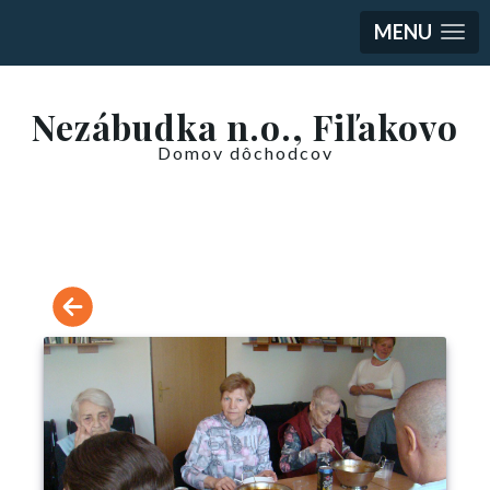
MENU
Nezábudka n.o., Fiľakovo
Domov dôchodcov