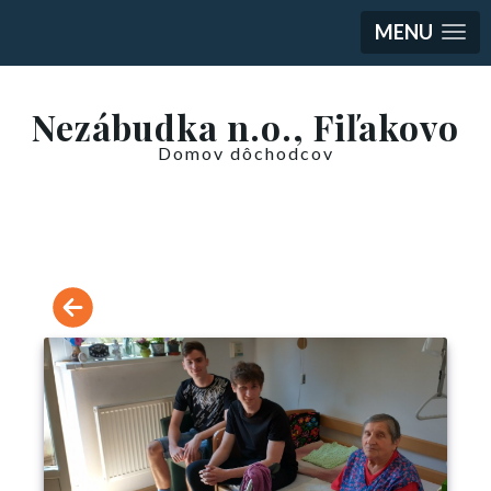
MENU
Nezábudka n.o., Fiľakovo
Domov dôchodcov