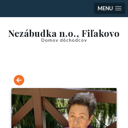
MENU
Nezábudka n.o., Fiľakovo
Domov dôchodcov