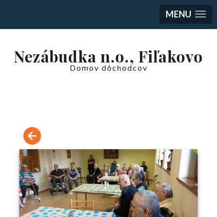
MENU
Nezábudka n.o., Fiľakovo
Domov dôchodcov