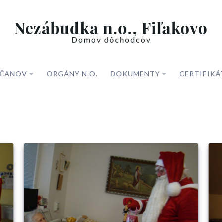
Nezábudka n.o., Fiľakovo
Domov dôchodcov
BČANOV
ORGÁNY N.O.
DOKUMENTY
CERTIFIKÁ