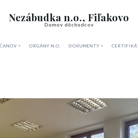
Nezábudka n.o., Fiľakovo
Domov dôchodcov
BČANOV
ORGÁNY N.O.
DOKUMENTY
CERTIFIKÁ