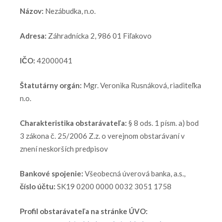
Názov:
Nezábudka, n.o.
Adresa:
Záhradnícka 2, 986 01 Fiľakovo
IČO:
42000041
Štatutárny orgán:
Mgr. Veronika Rusnáková, riaditeľka
n.o.
Charakteristika obstarávateľa:
§ 8 ods. 1 písm. a) bod
3 zákona č. 25/2006 Z.z. o verejnom obstarávaní v
znení neskorších predpisov
Bankové spojenie:
Všeobecná úverová banka, a.s.,
číslo účtu:
SK19 0200 0000 0032 3051 1758
Profil obstarávateľa na stránke ÚVO: